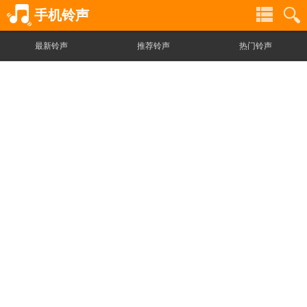
手机铃声
最新铃声
推荐铃声
热门铃声
铃
铃
声
声
分
搜