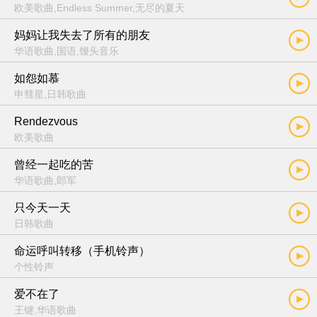
欧美歌曲,Endless Summer,无尽的夏天
妈妈让我失去了所有的朋友
华语歌曲,国语,馒头音乐
如怨如慕
申彗星,日韩歌曲
Rendezvous
欧美歌曲
曾经一起吃的苦
华语歌曲,郎军
只今天一天
日韩歌曲
命运呼叫转移（手机铃声）
个性铃声
爱不在了
王键,华语歌曲