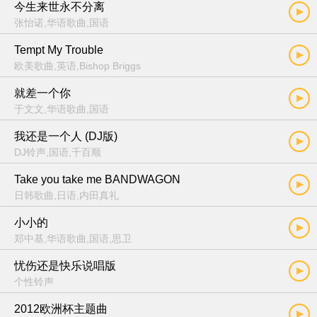
今生来世永不分离
张怡诺,华语歌曲,国语
Tempt My Trouble
欧美歌曲,英语,Bishop Briggs
就差一个你
于文文,华语歌曲,国语
我还是一个人 (DJ版)
DJ铃声,国语,千百顺
Take you take me BANDWAGON
日韩歌曲,日语,内田真礼
小小的
郑中基,华语歌曲,国语,思卫
忧伤还是快乐说唱版
个性铃声
2012欧洲杯主题曲