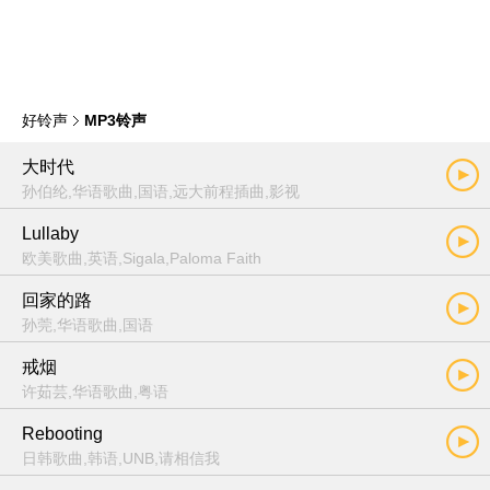
好铃声
MP3铃声
大时代
孙伯纶,华语歌曲,国语,远大前程插曲,影视
Lullaby
欧美歌曲,英语,Sigala,Paloma Faith
回家的路
孙莞,华语歌曲,国语
戒烟
许茹芸,华语歌曲,粤语
Rebooting
日韩歌曲,韩语,UNB,请相信我