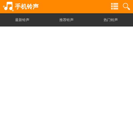
手机铃声
最新铃声
推荐铃声
热门铃声
铃
铃
声
声
分
搜