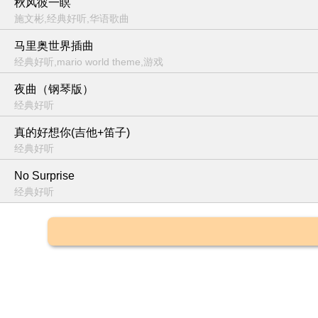
秋风彼一瞑
施文彬,经典好听,华语歌曲
马里奥世界插曲
经典好听,mario world theme,游戏
夜曲（钢琴版）
经典好听
真的好想你(吉他+笛子)
经典好听
No Surprise
经典好听