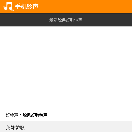
手机铃声
最新经典好听铃声
好铃声
经典好听铃声
英雄赞歌