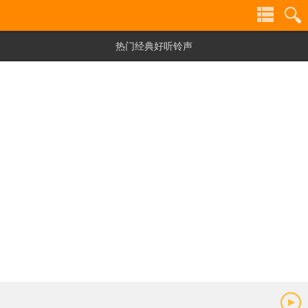
热门经典好听铃声
铃声
铃声
分类
搜索