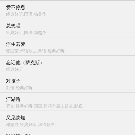
爱不停息
经典好听,国语,杨美华
总想唱
经典好听,国语,邓超予
浮生若梦
张国荣,华语歌曲,粤语,经典好听
忘记他（萨克斯）
经典好听
对孩子
刘佳,经典好听
江湖路
罗文,经典好听,国语,莲花争霸主题曲,影视
又见炊烟
邓丽君,经典好听,华语歌曲