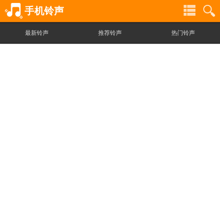
手机铃声
最新铃声
推荐铃声
热门铃声
铃
铃
声
声
分
搜