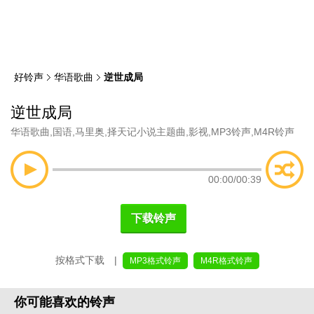
类
索
好铃声
华语歌曲
逆世成局
逆世成局
华语歌曲
,
国语
,
马里奥
,
择天记小说主题曲
,
影视
,
MP3铃声
,
M4R铃声
00:00
/
00:39
下载铃声
按格式下载 |
MP3格式铃声
M4R格式铃声
你可能喜欢的铃声