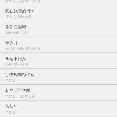
轰天牛,搞笑铃声,国语
爱在飘雪的日子
江希文,华语歌曲
等你在围城
华语歌曲,高桐
致岁月
雨宗林,国语,华语歌曲
永远不回头
孙楠,华语歌曲
疗伤烧肉粽伴奏
个性铃声
私立明兰学园
个性铃声,松本晃彦
贺新年
个性铃声