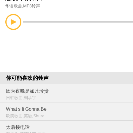
华语歌曲
,
MP3铃声
你可能喜欢的铃声
因为夜晚是如此珍贵
日韩歌曲,刘承宇
What s It Gonna Be
欧美歌曲,英语,Shura
太后接电话