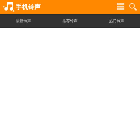
手机铃声
最新铃声
推荐铃声
热门铃声
铃
铃
声
声
分
搜