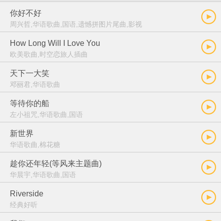
你好不好
周兴哲,华语歌曲,国语,遗憾拼图片尾曲,影视
How Long Will I Love You
欧美歌曲,时空恋旅人插曲
天下一大笑
邓丽君,华语歌曲
等待你的船
左小祖咒,华语歌曲,国语
新世界
华语歌曲,棉花糖
趁你还年轻(等风来主题曲)
华晨宇,华语歌曲,国语
Riverside
经典好听