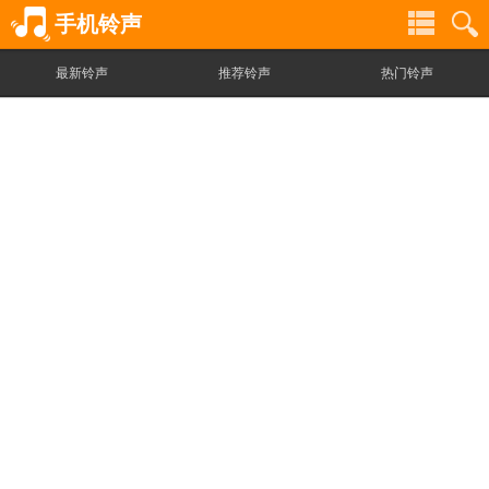
手机铃声
最新铃声
推荐铃声
热门铃声
铃
铃
声
声
分
搜