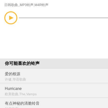
日韩歌曲
,
,
MP3铃声
,
M4R铃声
你可能喜欢的铃声
爱的根源
许健,华语歌曲
Hurricane
欧美歌曲,The,Vamps
有点神秘的清脆铃音