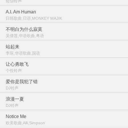
短信铃声
A.I. Am Human
日韩歌曲,日语,MONKEY MAJIK
不明白为什么寂莫
吴倩莲,华语歌曲,粤语
站起来
李琛,华语歌曲,国语
让心勇敢飞
个性铃声
爱你是我犯了错
DJ铃声
浪漫一夏
DJ铃声
Notice Me
欧美歌曲,Alli,Simpson