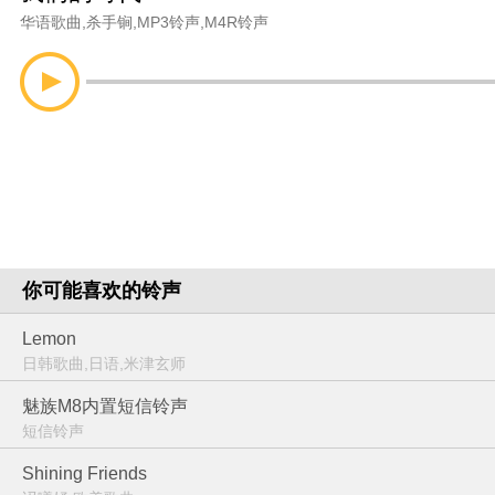
华语歌曲
,
杀手锏
,
MP3铃声
,
M4R铃声
你可能喜欢的铃声
Lemon
日韩歌曲,日语,米津玄师
魅族M8内置短信铃声
短信铃声
Shining Friends