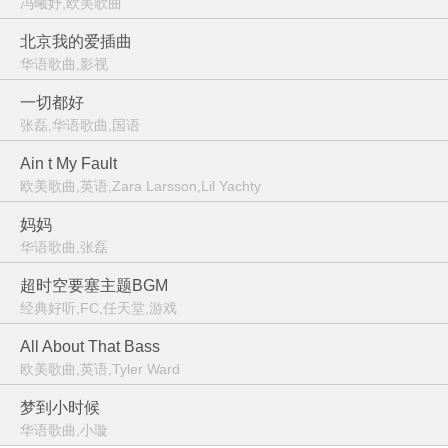
冯曦妤,欧美歌曲
北京我的爱插曲
华语歌曲,影视
一切都好
张磊,华语歌曲,国语
Ain t My Fault
欧美歌曲,英语,Zara Larsson,Lil Yachty
妈妈
华语歌曲,张磊
超时空要塞主题BGM
经典好听,FC,任天堂,游戏
All About That Bass
欧美歌曲,英语,Tyler Ward
梦到小时候
华语歌曲,小璇