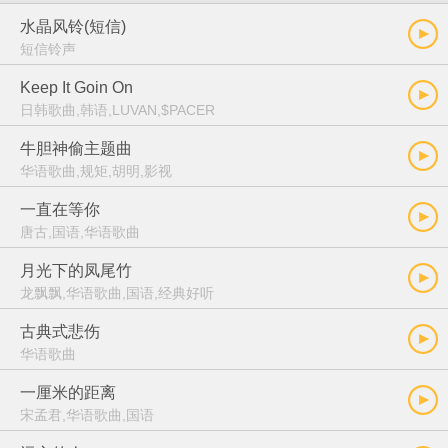
水晶风铃(短信)
短信铃声
Keep It Goin On
日韩歌曲,韩语,LUVAN,$PACER
牛胆神偷主题曲
华语歌曲,规矩,胡明,影视
一直在等你
唐古,国语,华语歌曲
月光下的凤尾竹
龙飘飘,华语歌曲,国语,经典好听
古典式悲伤
华语歌曲
一厘米的距离
宋孟君,华语歌曲,国语