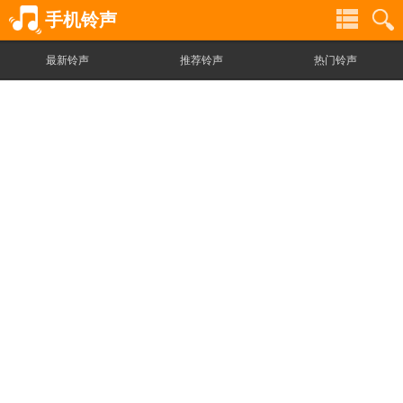
手机铃声
最新铃声
推荐铃声
热门铃声
铃
铃
声
声
分
搜