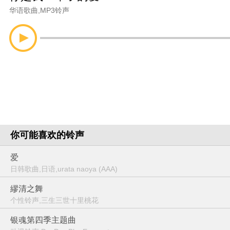
华语歌曲
,
MP3铃声
你可能喜欢的铃声
爱
日韩歌曲,日语,urata naoya (AAA)
繆清之舞
个性铃声,三生三世十里桃花
银魂第四季主题曲