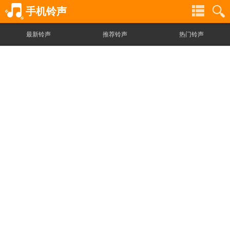
手机铃声
最新铃声
推荐铃声
热门铃声
铃
铃
声
声
分
搜