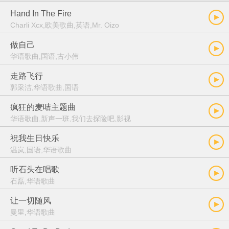
Hand In The Fire
Charli Xcx,欧美歌曲,英语,Mr. Oizo
做自己
华语歌曲,国语,古小伟
走路飞行
郭采洁,华语歌曲,国语
疯狂的麦咭主题曲
华语歌曲,新声一班,我们去探险吧,影视
祝我生日快乐
温岚,国语,华语歌曲
听石头在唱歌
石磊,华语歌曲
让一切随风
曼里,华语歌曲