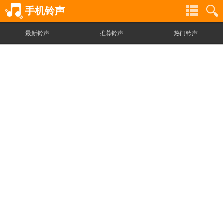
手机铃声
最新铃声
推荐铃声
热门铃声
铃
铃
声
声
分
搜