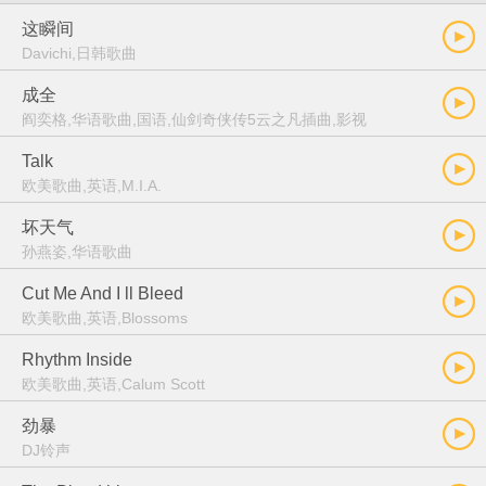
这瞬间
Davichi,日韩歌曲
成全
阎奕格,华语歌曲,国语,仙剑奇侠传5云之凡插曲,影视
Talk
欧美歌曲,英语,M.I.A.
坏天气
孙燕姿,华语歌曲
Cut Me And I ll Bleed
欧美歌曲,英语,Blossoms
Rhythm Inside
欧美歌曲,英语,Calum Scott
劲暴
DJ铃声