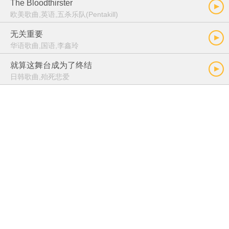
The Bloodthirster
欧美歌曲,英语,五杀乐队(Pentakill)
无关重要
华语歌曲,国语,李鑫玲
就算这舞台成为了终结
日韩歌曲,殆死悲爱