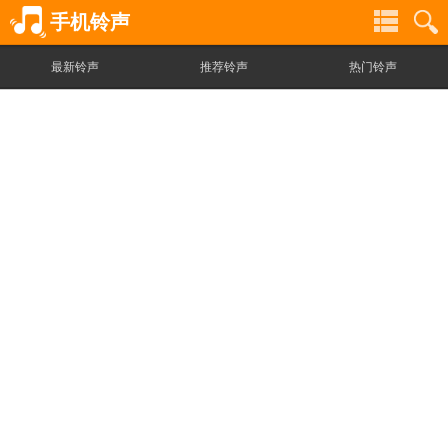
手机铃声
最新铃声
推荐铃声
热门铃声
铃
铃
声
声
分
搜