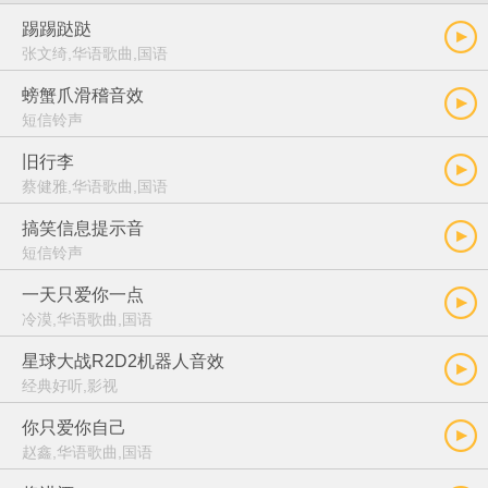
踢踢跶跶
张文绮,华语歌曲,国语
螃蟹爪滑稽音效
短信铃声
旧行李
蔡健雅,华语歌曲,国语
搞笑信息提示音
短信铃声
一天只爱你一点
冷漠,华语歌曲,国语
星球大战R2D2机器人音效
经典好听,影视
你只爱你自己
赵鑫,华语歌曲,国语