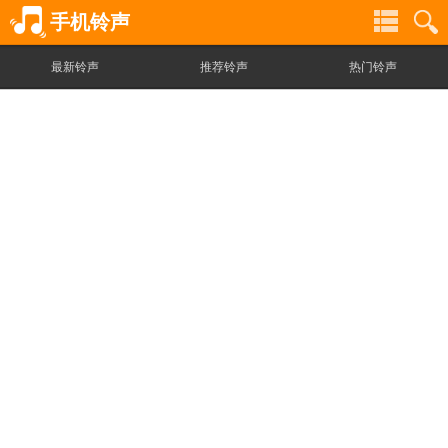
手机铃声
最新铃声
推荐铃声
热门铃声
铃
铃
声
声
分
搜