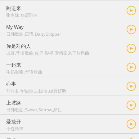
跳进来
张惠妹,华语歌曲
My Way
日韩歌曲,日语,DaizyStripper
你是对的人
戚薇,华语歌曲,俊昊,影视,爱情回来了片尾曲
一起来
牛奶咖啡,华语歌曲
心事
邓丽君,华语歌曲,国语,经典好听
上坡路
日韩歌曲,Sweet,Sorrow,郑仁
爱放开
个性铃声