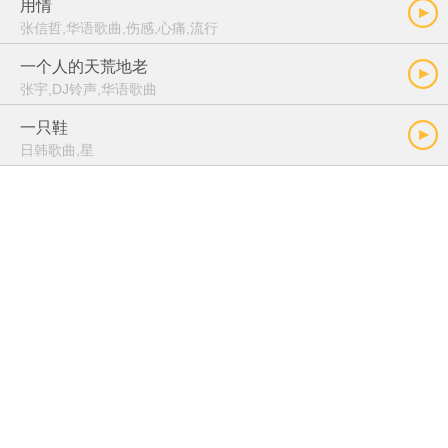
用情
张信哲,华语歌曲,伤感,心痛,流行
一个人的天荒地老
张宇,DJ铃声,华语歌曲
一只鞋
日韩歌曲,星