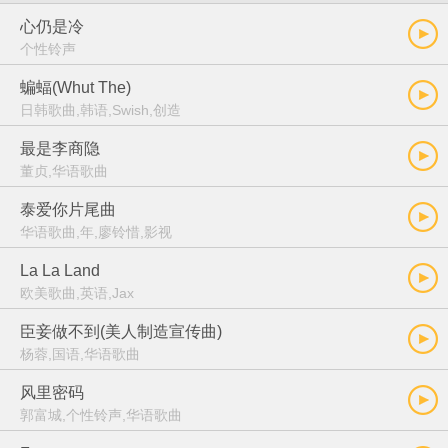
心仍是冷
个性铃声
蝙蝠(Whut The)
日韩歌曲,韩语,Swish,创造
最是李商隐
董贞,华语歌曲
泰爱你片尾曲
华语歌曲,年,廖铃惜,影视
La La Land
欧美歌曲,英语,Jax
臣妾做不到(美人制造宣传曲)
杨蓉,国语,华语歌曲
风里密码
郭富城,个性铃声,华语歌曲