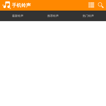
手机铃声
最新铃声
推荐铃声
热门铃声
铃
铃
声
声
分
搜