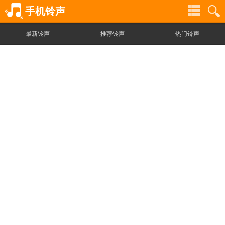
手机铃声
最新铃声
推荐铃声
热门铃声
铃
铃
声
声
分
搜