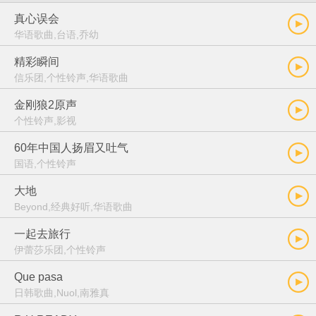
真心误会
华语歌曲,台语,乔幼
精彩瞬间
信乐团,个性铃声,华语歌曲
金刚狼2原声
个性铃声,影视
60年中国人扬眉又吐气
国语,个性铃声
大地
Beyond,经典好听,华语歌曲
一起去旅行
伊蕾莎乐团,个性铃声
Que pasa
日韩歌曲,Nuol,南雅真