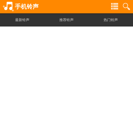
手机铃声
最新铃声
推荐铃声
热门铃声
铃
铃
声
声
分
搜