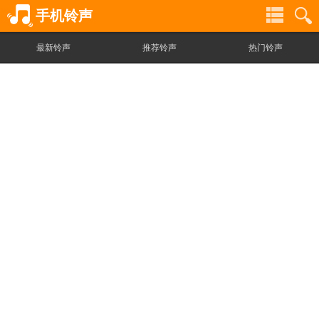
手机铃声
最新铃声
推荐铃声
热门铃声
铃
铃
声
声
分
搜