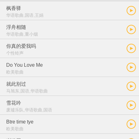
枫香驿
华语歌曲,国语,王娟
浮舟相随
华语歌曲,重小烟
你真的爱我吗
个性铃声
Do You Love Me
欧美歌曲
就此别过
马旭东,国语,华语歌曲
雪花吟
废墟乐队,华语歌曲,国语
Btre time tye
欧美歌曲