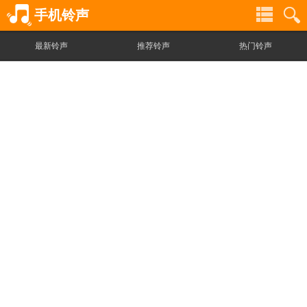
手机铃声
最新铃声
推荐铃声
热门铃声
铃
铃
声
声
分
搜