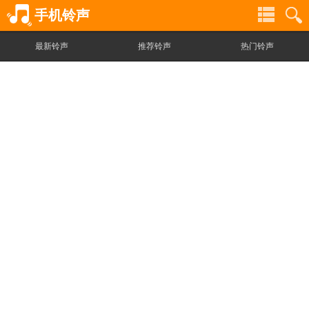
手机铃声
最新铃声
推荐铃声
热门铃声
铃
铃
声
声
分
搜