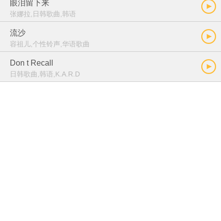
眼泪留下来
张娜拉,日韩歌曲,韩语
流沙
容祖儿,个性铃声,华语歌曲
Don t Recall
日韩歌曲,韩语,K.A.R.D