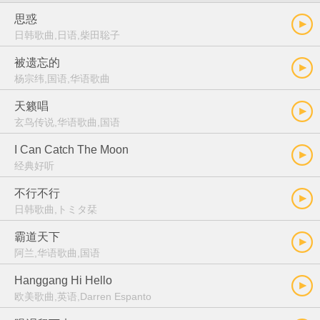
思惑
日韩歌曲,日语,柴田聡子
被遗忘的
杨宗纬,国语,华语歌曲
天籁唱
玄鸟传说,华语歌曲,国语
I Can Catch The Moon
经典好听
不行不行
日韩歌曲,トミタ栞
霸道天下
阿兰,华语歌曲,国语
Hanggang Hi Hello
欧美歌曲,英语,Darren Espanto