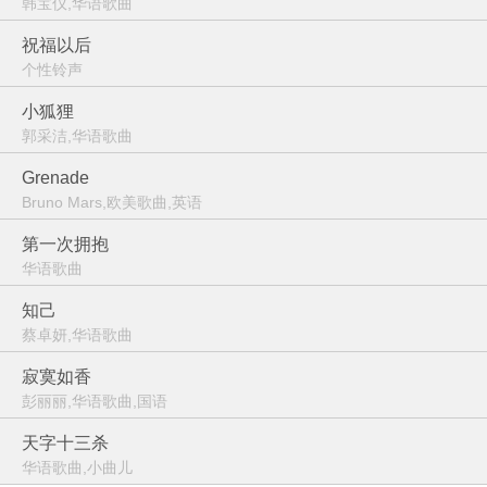
韩宝仪,华语歌曲
祝福以后
个性铃声
小狐狸
郭采洁,华语歌曲
Grenade
Bruno Mars,欧美歌曲,英语
第一次拥抱
华语歌曲
知己
蔡卓妍,华语歌曲
寂寞如香
彭丽丽,华语歌曲,国语
天字十三杀
华语歌曲,小曲儿