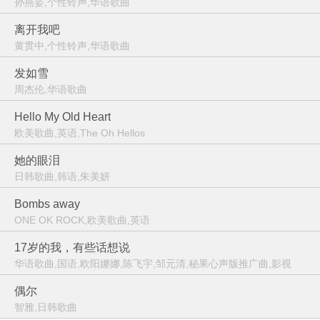
孙燕姿,个性铃声,华语歌曲
离开我吧
黄贯中,个性铃声,华语歌曲
发如雪
周杰伦,华语歌曲
Hello My Old Heart
欧美歌曲,英语,The Oh Hellos
她的眼泪
日韩歌曲,韩语,朱美妍
Bombs away
ONE OK ROCK,欧美歌曲,英语
17岁的我，有些话想说
华语歌曲,国语,欧阳娜娜,陈飞宇,邹元清,秘果心声版推广曲,影视
偶尔
智雅,日韩歌曲