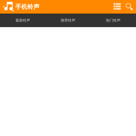
手机铃声
最新铃声
推荐铃声
热门铃声
铃
铃
声
声
分
搜