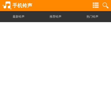
手机铃声
最新铃声
推荐铃声
热门铃声
铃
铃
声
声
分
搜