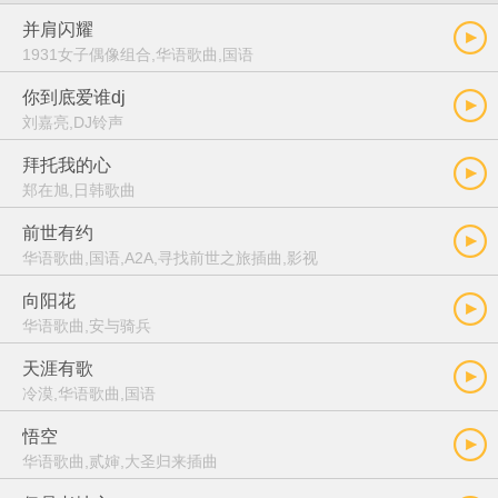
并肩闪耀
1931女子偶像组合,华语歌曲,国语
你到底爱谁dj
刘嘉亮,DJ铃声
拜托我的心
郑在旭,日韩歌曲
前世有约
华语歌曲,国语,A2A,寻找前世之旅插曲,影视
向阳花
华语歌曲,安与骑兵
天涯有歌
冷漠,华语歌曲,国语
悟空
华语歌曲,贰婶,大圣归来插曲