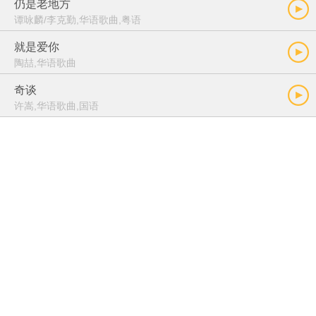
仍是老地方
谭咏麟/李克勤,华语歌曲,粤语
就是爱你
陶喆,华语歌曲
奇谈
许嵩,华语歌曲,国语