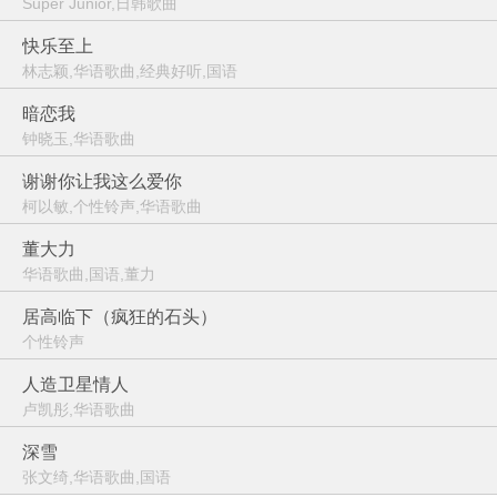
Super Junior,日韩歌曲
快乐至上
林志颖,华语歌曲,经典好听,国语
暗恋我
钟晓玉,华语歌曲
谢谢你让我这么爱你
柯以敏,个性铃声,华语歌曲
董大力
华语歌曲,国语,董力
居高临下（疯狂的石头）
个性铃声
人造卫星情人
卢凯彤,华语歌曲
深雪
张文绮,华语歌曲,国语