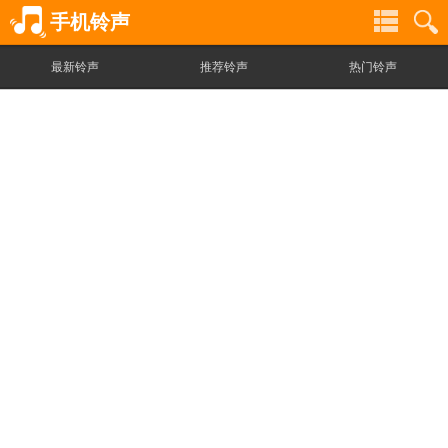
手机铃声
最新铃声
推荐铃声
热门铃声
铃
铃
声
声
分
搜