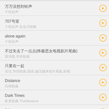
万万没想到铃声
个性铃声
707号室
个性铃声,长谷川智树
alone again
个性铃声
不过失去了一点点(终极恶女电视剧片尾曲)
曾沛慈,华语歌曲
只要在一起
后弦,华语歌曲,国语,越活越来劲片尾曲,影视
Distance
日韩歌曲
Dark Times
欧美歌曲,TheWeeknd