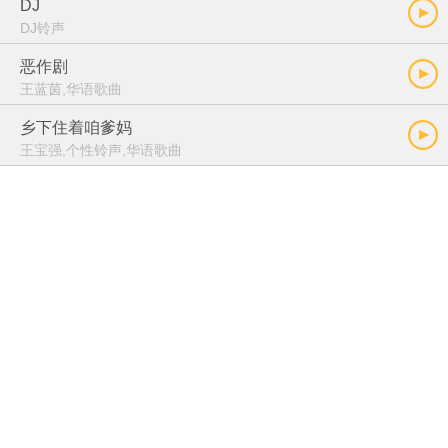
DJ
DJ铃声
恶作剧
王蓝茵,华语歌曲
乡下住着咱爹妈
王宝强,个性铃声,华语歌曲