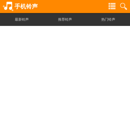
手机铃声
最新铃声
推荐铃声
热门铃声
铃
铃
声
声
分
搜