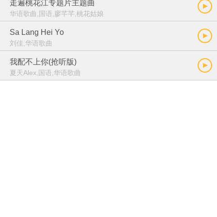
走遍桃花江专题片主题曲
华语歌曲,国语,廖芊芊,桃花姑娘
Sa Lang Hei Yo
刘佳,华语歌曲
我配不上你(抢听版)
夏天Alex,国语,华语歌曲