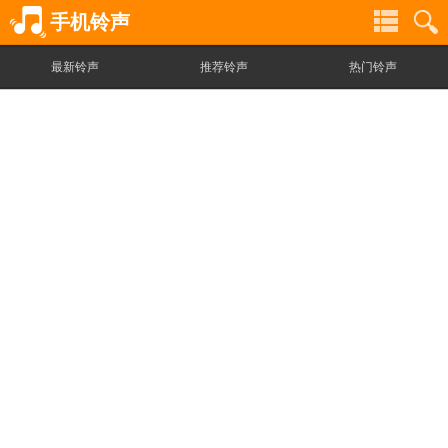
手机铃声
最新铃声
推荐铃声
热门铃声
铃
铃
声
声
分
搜