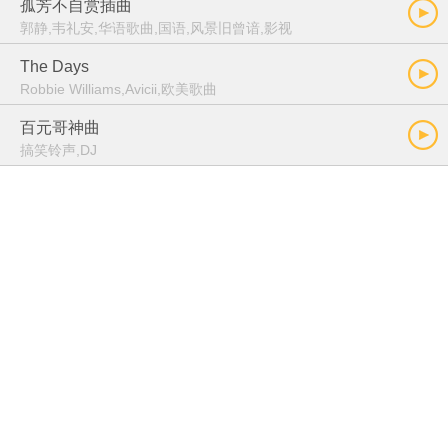
孤芳不自赏插曲
郭静,韦礼安,华语歌曲,国语,风景旧曾谙,影视
The Days
Robbie Williams,Avicii,欧美歌曲
百元哥神曲
搞笑铃声,DJ