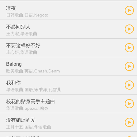
凛夜
日韩歌曲,日语,Negoto
不必问别人
王力宏,华语歌曲
不要这样好不好
庄心妍,华语歌曲
Belong
欧美歌曲,英语,Gnash,Denm
我和你
华语歌曲,国语,宋秉洋,孔雪儿
校花的贴身高手主题曲
华语歌曲,Spexial,贴身
没有硝烟的爱
正月十五,国语,华语歌曲