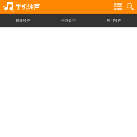
手机铃声
最新铃声
推荐铃声
热门铃声
铃
铃
声
声
分
搜