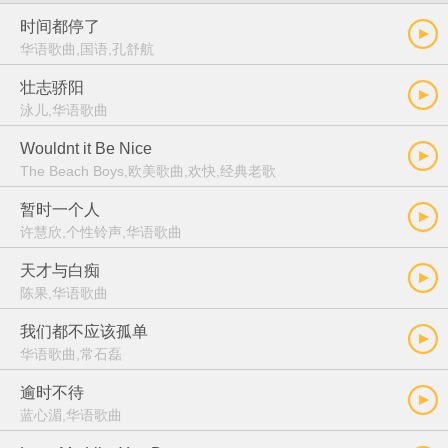
时间都停了
华语歌曲,国语,孔舒航
壮志骄阳
泳儿,华语歌曲
Wouldnt it Be Nice
The Beach Boys,欧美歌曲,欢快,经典老歌
暂时一个人
许慧欣,个性铃声,华语歌曲
天才与白痴
陈果,华语歌曲
我们都不应该孤单
华语歌曲,常石磊
逾时不待
蓝心湄,华语歌曲