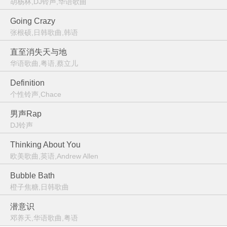
胡杨林,DJ铃声,华语歌曲
Going Crazy
张根硕,日韩歌曲,韩语
直至消失天与地
华语歌曲,粤语,蔡立儿
Definition
个性铃声,Chace
男声Rap
DJ铃声
Thinking About You
欧美歌曲,英语,Andrew Allen
Bubble Bath
橙子焦糖,日韩歌曲
潜意识
邓养天,华语歌曲,粤语