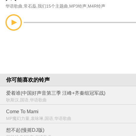
华语歌曲
,
常石磊
,
我们15个主题曲
,
MP3铃声
,
M4R铃声
你可能喜欢的铃声
爱着谁(中国好声音第三季 汪峰+齐秦组冠军战)
耿斯汉,国语,华语歌曲
Come To Mami
MP魔幻力量,袁咏琳,国语,华语歌曲
想不起(慢摇DJ版)