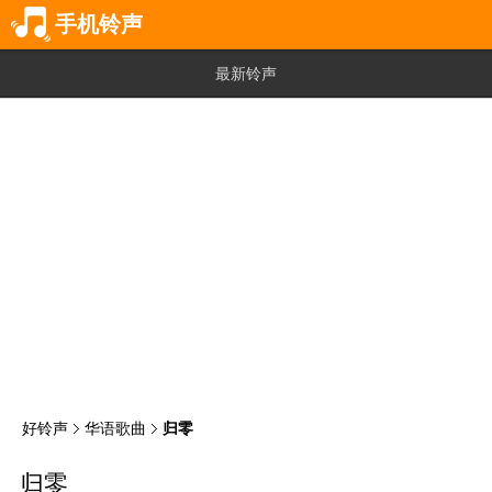
手机铃声
最新铃声
好铃声
华语歌曲
归零
归零