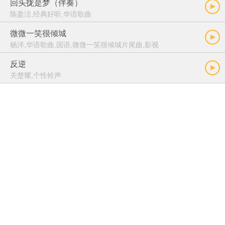
回头拢是梦（伴奏）
陈盈洁,经典好听,华语歌曲
微微一笑很倾城
杨洋,华语歌曲,国语,微微一笑很倾城片尾曲,影视
反逆
关楚耀,个性铃声