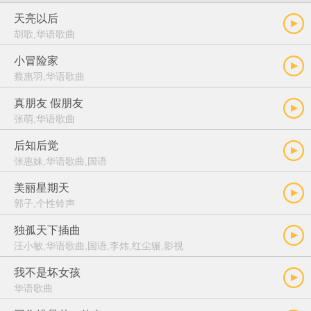
天亮以后
胡歌,华语歌曲
小冒险家
蔡惠羽,华语歌曲
真朋友 假朋友
张萌,华语歌曲
后知后觉
张惠妹,华语歌曲,国语
美丽星期天
郭子,个性铃声
独孤天下插曲
汪小敏,华语歌曲,国语,李炜,红尘辗,影视
我不是坏女孩
华语歌曲