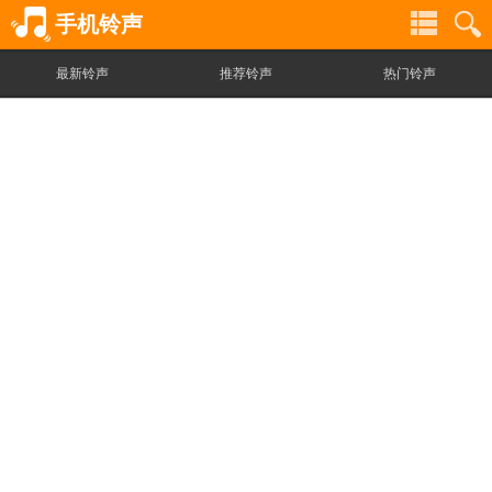
手机铃声
最新铃声
推荐铃声
热门铃声
铃
铃
声
声
分
搜