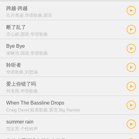
跨越·跨越
玖月奇迹,华语歌曲,国语
断了乱了
庄心妍,国语,华语歌曲
Bye Bye
张峡浩,国语,华语歌曲
聆听者
华语歌曲,刘思涵
爱上你错了吗
何龙雨,华语歌曲
When The Bassline Drops
Craig David,欧美歌曲,英语,Big Narstie
summer rain
范文芳,个性铃声