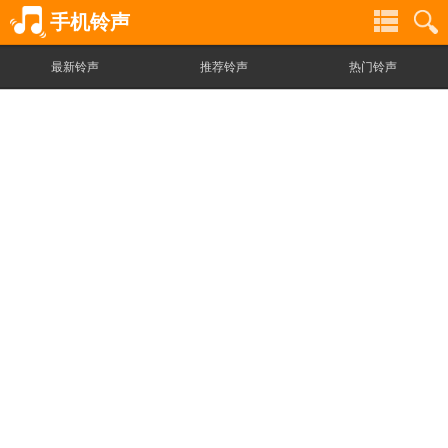
手机铃声
最新铃声
推荐铃声
热门铃声
铃
铃
声
声
分
搜