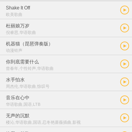
Shake It Off
欧美歌曲
杜丽娘万岁
倪睿思,华语歌曲
机器猫（琵琶弹奏版）
动漫铃声
你到底需要什么
曾春年,个性铃声,华语歌曲
水手怕水
周杰伦,华语歌曲,惊叹号
音乐在心中
华语歌曲,国语,LTB
无声的沉默
楼沁,华语歌曲,国语,忍冬艳蔷薇插曲,影视