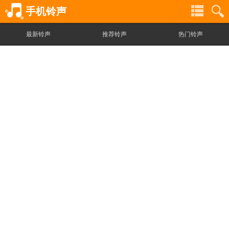
手机铃声
最新铃声
推荐铃声
热门铃声
铃
铃
声
声
分
搜