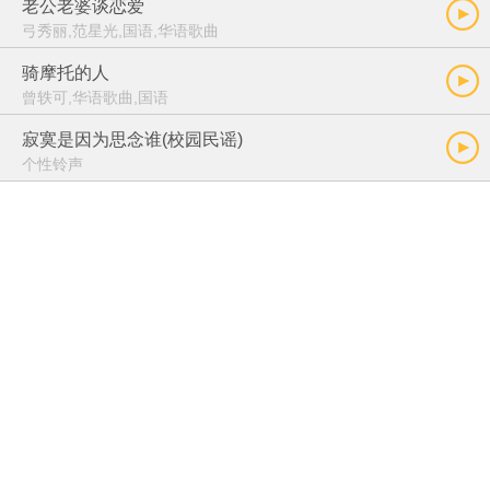
老公老婆谈恋爱
弓秀丽,范星光,国语,华语歌曲
骑摩托的人
曾轶可,华语歌曲,国语
寂寞是因为思念谁(校园民谣)
个性铃声