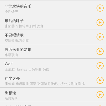
非常欢快的音乐
个性铃声
最后的叶子
张佑赫,个性铃声,日韩歌曲
不要唱情歌
华语歌曲,方炯嘉
波西米亚的梦想
华语歌曲
Wolf
金泫雅,Hanhae,日韩歌曲,韩语
红尘之外
张倬闻,华语歌曲,国语,张颜降龙伏虎小济公片尾曲,影视
重相逢
经典好听