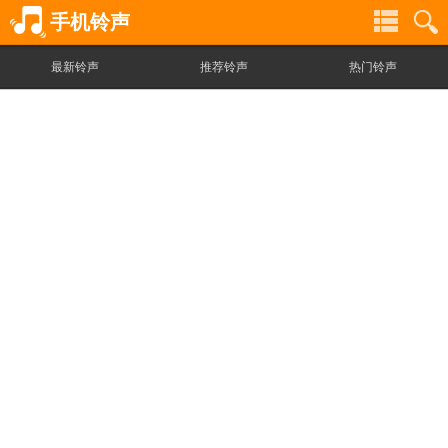
手机铃声
最新铃声
推荐铃声
热门铃声
铃
铃
声
声
分
搜