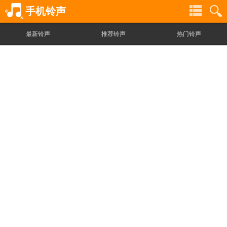
手机铃声
最新铃声
推荐铃声
热门铃声
铃
铃
声
声
分
搜