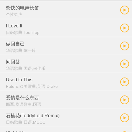
欢快的电声长笛
个性铃声
I Love It
日韩歌曲,TeenTop
做回自己
华语歌曲,陈一玲
问回答
华语歌曲,国语,何佳乐
Used to This
Future,欧美歌曲,英语,Drake
爱情是什么东西
郎军,华语歌曲,国语
石楠花(TeddyLoid Remix)
日韩歌曲,日语,MUCC