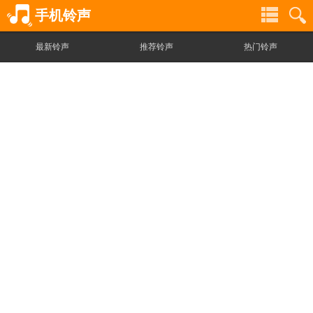
手机铃声
最新铃声
推荐铃声
热门铃声
铃
铃
声
声
分
搜