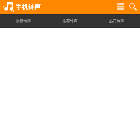
手机铃声
最新铃声
推荐铃声
热门铃声
铃
铃
声
声
分
搜