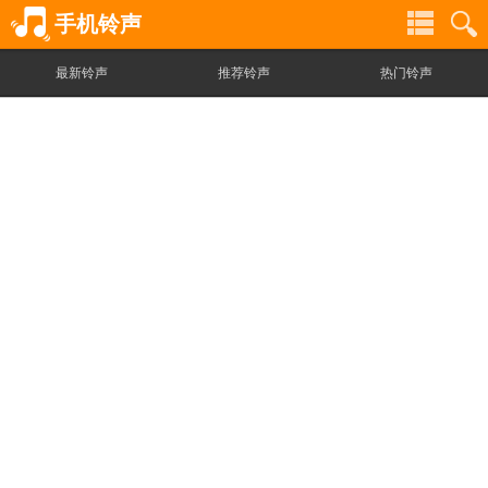
手机铃声
最新铃声
推荐铃声
热门铃声
铃
铃
声
声
分
搜