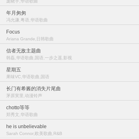
庞晓宇,华语歌曲
年月匆匆
冯允谦,粤语,华语歌曲
Focus
Ariana Grande,日韩歌曲
信者无敌主题曲
韩磊,华语歌曲,国语,一步之遥,影视
星期五
果味VC,华语歌曲,国语
长门有希酱的消失片尾曲
茅原実里,动漫铃声
chotto等等
郑秀文,华语歌曲
he is unbelievable
Sarah Connor,欧美歌曲,R&B