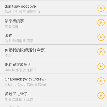
don t say goodbye
陈坤,个性铃声,华语歌曲
最幸福的事
华语歌曲
眼神
泳儿,华语歌曲,国语
你是我的眼(我爱好声音)
李琦
把你藏在歌里面
谭咏麟,华语歌曲,国语
Snapback (With Sfcrew)
In&amp;Choo,韩语,日韩歌曲
爱过了过错了
华语歌曲,国语,王西