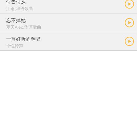
何去何从
江蕙,华语歌曲
忘不掉她
夏天Alex,华语歌曲
一首好听的翻唱
个性铃声