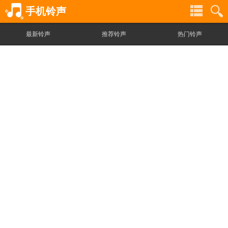
手机铃声
最新铃声
推荐铃声
热门铃声
铃
铃
声
声
分
搜