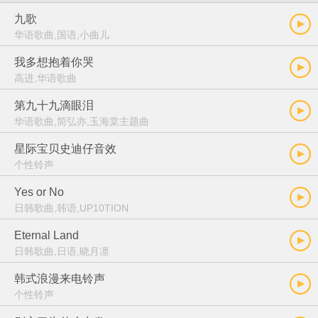
九歌
华语歌曲,国语,小曲儿
我多想抱着你哭
高进,华语歌曲
第九十九滴眼泪
华语歌曲,简弘亦,玉海棠主题曲
星际宝贝史迪仔音效
个性铃声
Yes or No
日韩歌曲,韩语,UP10TION
Eternal Land
日韩歌曲,日语,晓月凛
韩式浪漫来电铃声
个性铃声