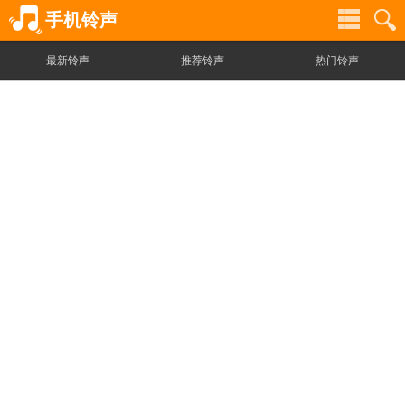
手机铃声
最新铃声
推荐铃声
热门铃声
铃
铃
声
声
分
搜